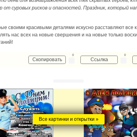
о день для вознаграждения всех тех скрытых героев, кт
 от суровых рисков и опасностей. Праздник, который на
ые своими красивыми деталями искусно расставляют все ки
овлять нас всех на новые свершения и на новые только во
таний!
0
0
Скопировать
Ссылка
Все картинки и открытки »