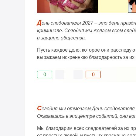
Д
ень следователя 2027 – это день празд
криминале. Сегодня мы желаем всем след
и защите общества.
Пусть каждое дело, которое они расследуют
выражаем искреннюю благодарность за их 
0
0
С
егодня мы отмечаем День следователя 
Оказавшись в эпицентре событий, они во
Мы благодарим всех следователей за их п
от простых людей, и пусть их красивые де