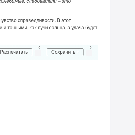
околебимые, следователи – это
чувство справедливости. В этот
 и точными, как лучи солнца, а удача будет
0
0
Распечатать
Сохранить +