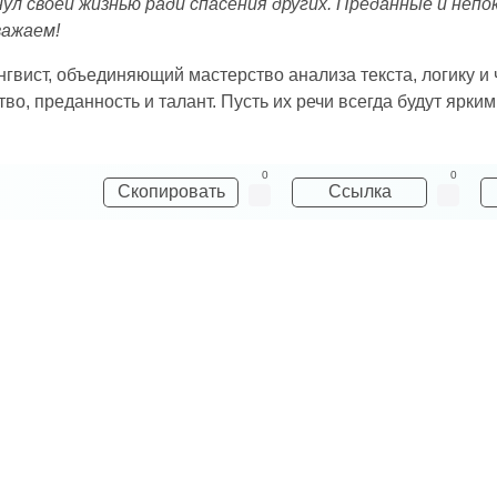
кнул своей жизнью ради спасения других. Преданные и неп
важаем!
гвист, объединяющий мастерство анализа текста, логику и 
о, преданность и талант. Пусть их речи всегда будут яркими
0
0
Скопировать
Ссылка