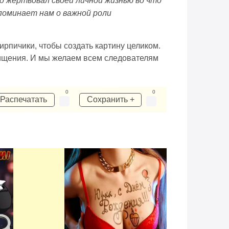
о жертвовал своей личной жизнью во что
поминает нам о важной роли
рпичики, чтобы создать картину целиком.
схищения. И мы желаем всем следователям
0
0
Распечатать
Сохранить +