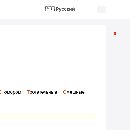
🇷🇺 Русский
↓
0
С юмором
Трогательные
Смешные