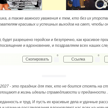
ника, а также важного уважения к тем, кто без их упорст
ователям красивых и успешных выходов на свет, чтобы он
, будет разрешено геройски и безупречно, как красивое пр
посвящение и вдохновение, и поздравляем всех наших сле
0
0
Скопировать
Ссылка
2027 - это праздник для тех, кто не боится стоять на 
площают в жизнь идеалы справедливости и преданности .
реданность и труд. И пусть их красивые дела и удачные р
ла и удачные расследования вдохновляют нас всех на новы